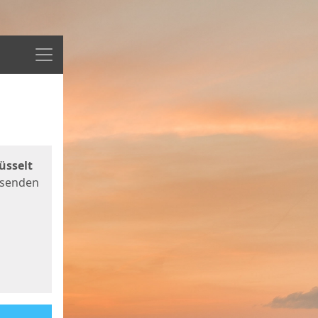
Menü
üsselt
 senden