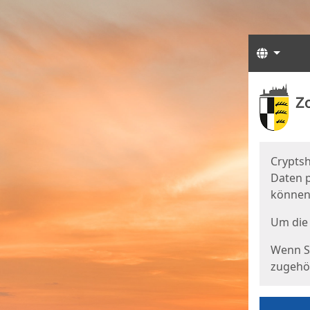
Sprach
Start
Starts
Cryptsh
Daten p
können
Um die 
Wenn Si
zugehör