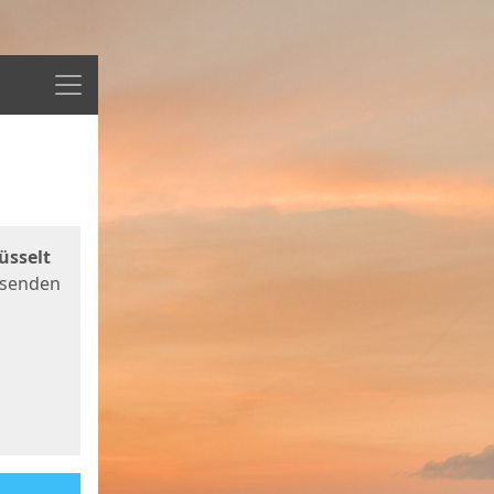
Menü
üsselt
 senden