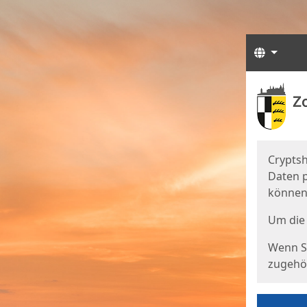
Sprach
Start
Starts
Cryptsh
Daten p
können
Um die 
Wenn Si
zugehör