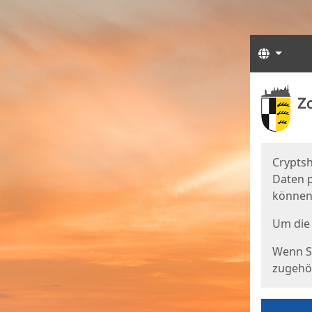
Sprach
Start
Starts
Cryptsh
Daten p
können
Um die 
Wenn Si
zugehör