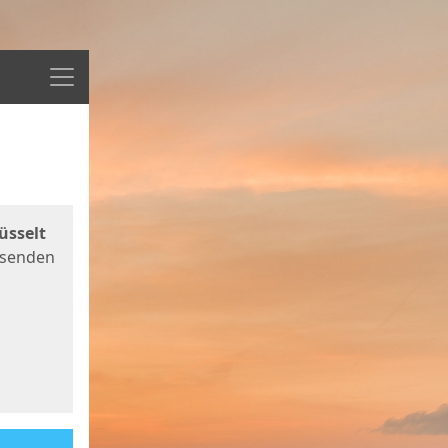
Menü
üsselt
 senden