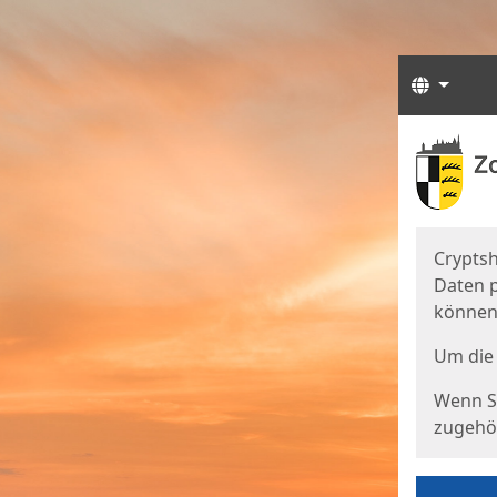
Sprach
Start
Starts
Cryptsh
Daten p
können
Um die 
Wenn Si
zugehör