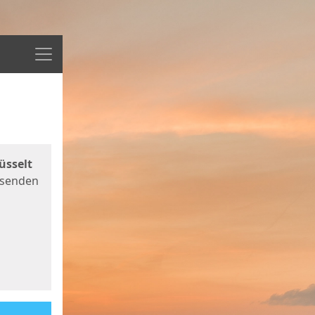
Menü
üsselt
 senden