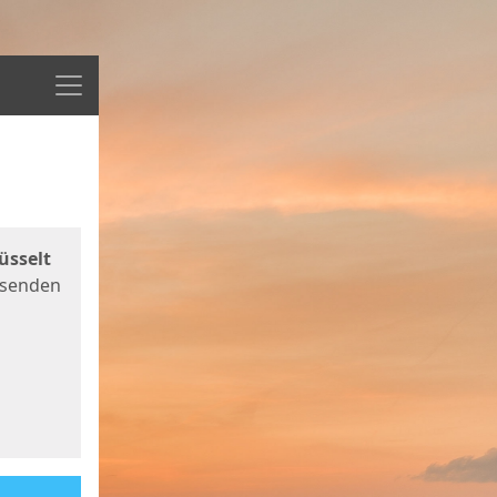
Menü
üsselt
 senden