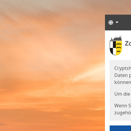
Sprach
Start
Starts
Cryptsh
Daten p
können
Um die 
Wenn Si
zugehör