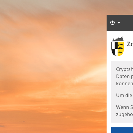
Sprach
Start
Starts
Cryptsh
Daten p
können
Um die 
Wenn Si
zugehör