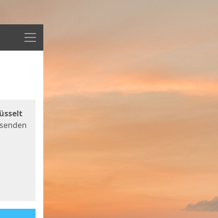
Menü
üsselt
 senden