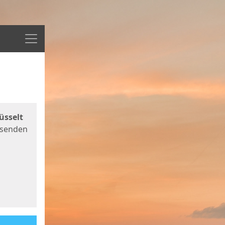
Menü
üsselt
 senden