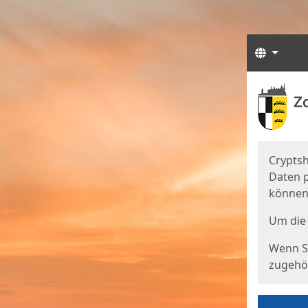
Sprach
Start
Starts
Cryptsh
Daten p
können
Um die 
Wenn Si
zugehör